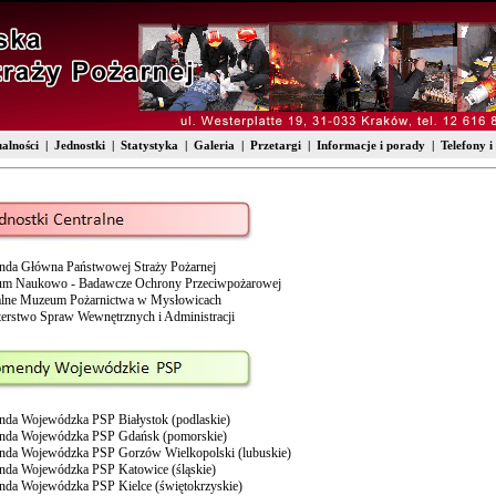
alności
|
Jednostki
|
Statystyka
|
Galeria
|
Przetargi
|
Informacje i porady
|
Telefony i
da Główna Państwowej Straży Pożarnej
um Naukowo - Badawcze Ochrony Przeciwpożarowej
alne Muzeum Pożarnictwa w Mysłowicach
terstwo Spraw Wewnętrznych i Administracji
da Wojewódzka PSP Białystok (podlaskie)
da Wojewódzka PSP Gdańsk (pomorskie)
da Wojewódzka PSP Gorzów Wielkopolski (lubuskie)
da Wojewódzka PSP Katowice (śląskie)
da Wojewódzka PSP Kielce (świętokrzyskie)