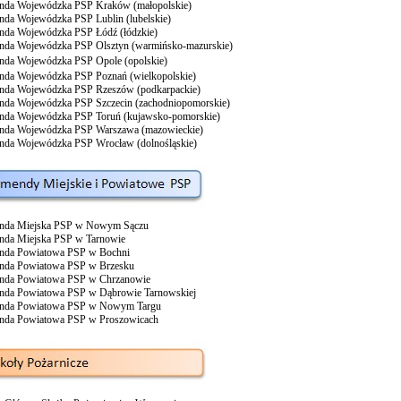
da Wojewódzka PSP Kraków (małopolskie)
da Wojewódzka PSP Lublin (lubelskie)
da Wojewódzka PSP Łódź (łódzkie)
da Wojewódzka PSP Olsztyn (warmińsko-mazurskie)
da Wojewódzka PSP Opole (opolskie)
da Wojewódzka PSP Poznań (wielkopolskie)
da Wojewódzka PSP Rzeszów (podkarpackie)
da Wojewódzka PSP Szczecin (zachodniopomorskie)
da Wojewódzka PSP Toruń (kujawsko-pomorskie)
da Wojewódzka PSP Warszawa (mazowieckie)
da Wojewódzka PSP Wrocław (dolnośląskie)
da Miejska PSP w Nowym Sączu
da Miejska PSP w Tarnowie
da Powiatowa PSP w Bochni
da Powiatowa PSP w Brzesku
da Powiatowa PSP w Chrzanowie
da Powiatowa PSP w Dąbrowie Tarnowskiej
da Powiatowa PSP w Nowym Targu
da Powiatowa PSP w Proszowicach