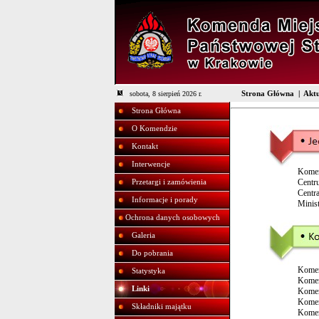
Strona Główna
|
Aktu
sobota, 8 sierpień 2026 r.
Strona Główna
O Komendzie
Kontakt
Interwencje
Komen
Centr
Przetargi i zamówienia
Centr
Informacje i porady
Minis
Ochrona danych osobowych
Galeria
Do pobrania
Komen
Statystyka
Komen
Linki
Komen
Komen
Składniki majątku
Komen