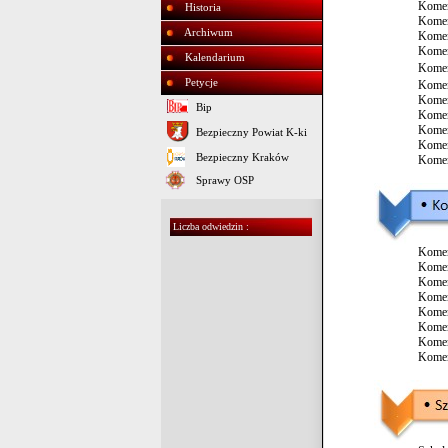
Komen
Historia
Komen
Archiwum
Komen
Komen
Kalendarium
Komen
Petycje
Komen
Komen
Bip
Komen
Komen
Bezpieczny Powiat K-ki
Komen
Bezpieczny Kraków
Komen
Sprawy OSP
Liczba odwiedzin :
Komen
Komen
Komen
Komen
Komen
Komen
Komen
Komen