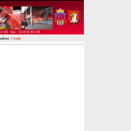
 adresy
|
Linki