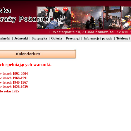
alności
|
Jednostki
|
Statystyka
|
Galeria
|
Przetargi
|
Informacje i porady
|
Telefony i
h spełniających warunki.
 latach 1992-2004
 latach 1968-1991
 latach 1940-1967
 latach 1926-1939
do roku 1925