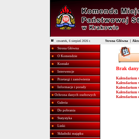
Strona Główna
|
Aktu
czwartek, 6 sierpień 2026 r.
Strona Główna
O Komendzie
Kontakt
Brak danyc
Interwencje
Kalendarium w
Przetargi i zamówienia
Kalendarium w
Informacje i porady
Kalendarium w
Kalendarium w
Ochrona danych osobowych
Kalendarium 
Galeria
Do pobrania
Statystyka
Linki
Składniki majątku