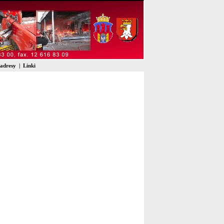
 adresy
|
Linki