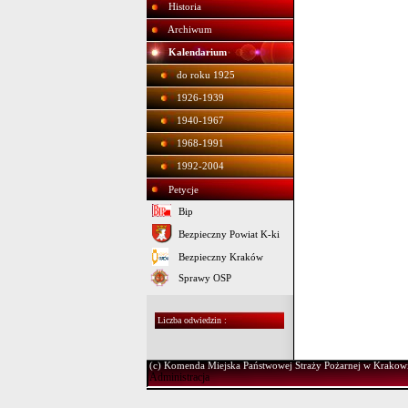
Historia
Archiwum
Kalendarium
do roku 1925
1926-1939
1940-1967
1968-1991
1992-2004
Petycje
Bip
Bezpieczny Powiat K-ki
Bezpieczny Kraków
Sprawy OSP
Liczba odwiedzin :
(c) Komenda Miejska Państwowej Straży Pożarnej w Krakow
Administracja