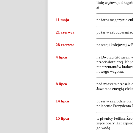
linię wężową o długoś
zł.
11 maja
pożar w magazynie cuk
21 czerwca
pożar w zabudowaniach
28 czerwca
na stacji kolejowej w 
4 lipca
na Dworcu Głównym w 
przeciwlotniczej. Na j
reprezentantów krakow
nowego wagonu.
8 lipca
nad miastem przeszła o
Jaworzna energią elekt
14 lipca
pożar w zagrodzie Stan
polecenie Prezydenta 
15 lipca
w piwnicy Feliksa Żebe
żrące opary. Zabezpiec
go wodą.