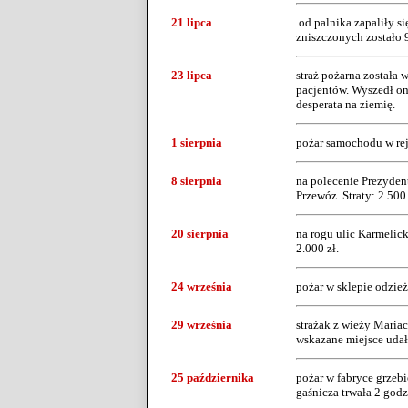
21 lipca
od palnika zapaliły si
zniszczonych zostało 97
23 lipca
straż pożarna została 
pacjentów. Wyszedł on 
desperata na ziemię.
1 sierpnia
pożar samochodu w re
8 sierpnia
na polecenie Prezyden
Przewóz. Straty: 2.500 
20 sierpnia
na rogu ulic Karmelick
2.000 zł.
24 września
pożar w sklepie odzie
29 września
strażak z wieży Maria
wskazane miejsce udała
25 października
pożar w fabryce grzeb
gaśnicza trwała 2 godz