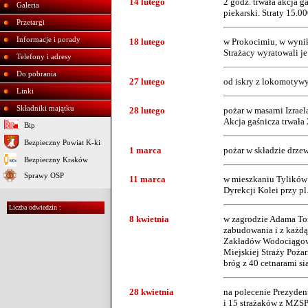
14 lutego
2 godz. trwała akcja g
Galeria
piekarski. Straty 15.00
Przetargi
Informacje i porady
18 lutego
w Prokocimiu, w wynik
Strażacy wyratowali je
Telefony i adresy
Do pobrania
27 lutego
od iskry z lokomotywy
Linki
Składniki majątku
28 lutego
pożar w masarni Izrael
Akcja gaśnicza trwała 
Bip
Bezpieczny Powiat K-ki
1 marca
pożar w składzie drzew
Bezpieczny Kraków
Sprawy OSP
11 marca
w mieszkaniu Tylików p
Dyrekcji Kolei przy p
Liczba odwiedzin :
8 kwietnia
w zagrodzie Adama Torb
zabudowania i z każdą 
Zakładów Wodociągowyc
Miejskiej Straży Pożar
bróg z 40 cetnarami si
28 kwietnia
na polecenie Prezyden
i 15 strażaków z MZSP.