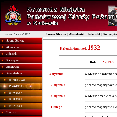
Strona Główna
|
Aktualności
|
Jednostki
|
Statystyka
sobota, 8 sierpień 2026 r.
Strona Główna
1932
Aktualności
Kalendarium: rok
Jednostki
Statystyka
Rok:
|
|
|
1926
1927
Archiwum
Kalendarium
3 stycznia
w MZSP dokonano oceny
do roku 1925
12 stycznia
pożar w magazynach X
1926-1939
1940-1967
18 stycznia
w MZSP przebywała de
1968-1991
1992-2004
11 lutego
pożar w magazynie i wa
Historia