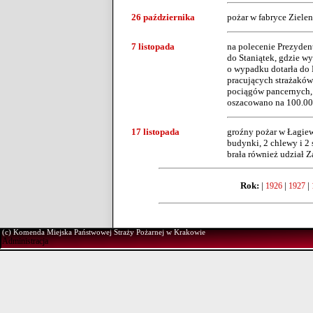
26 października
pożar w fabryce Ziele
7 listopada
na polecenie Prezydent
do Staniątek, gdzie w
o wypadku dotarła do 
pracujących strażaków 
pociągów pancernych, 
oszacowano na 100.000
17 listopada
groźny pożar w Łagiewn
budynki, 2 chlewy i 2
brała również udział 
Rok:
|
|
|
1926
1927
(c) Komenda Miejska Państwowej Straży Pożarnej w Krakowie
Administracja