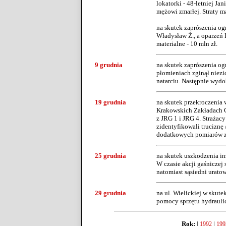
lokatorki - 48-letniej J
mężowi zmarłej. Straty ma
na skutek zaprószenia og
Władysław Ż., a oparzeń I
materialne - 10 mln zł.
9 grudnia
na skutek zaprószenia og
płomieniach zginął niezi
natarciu. Następnie wydob
19 grudnia
na skutek przekroczenia
Krakowskich Zakładach Ga
z JRG 1 i JRG 4. Strażac
zidentyfikowali truciznę
dodatkowych pomiarów za
25 grudnia
na skutek uszkodzenia in
W czasie akcji gaśniczej
natomiast sąsiedni urato
29 grudnia
na ul. Wielickiej w skut
pomocy sprzętu hydraulic
Rok:
|
|
1992
199