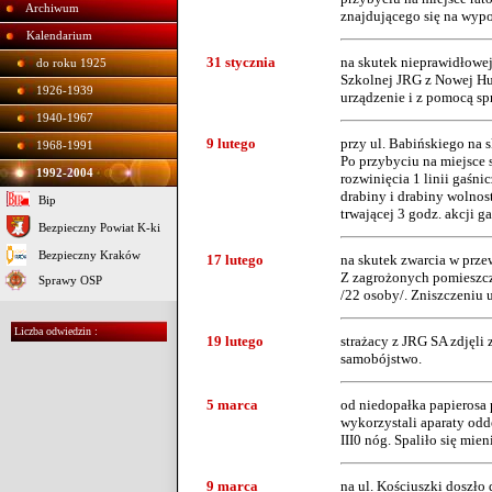
Archiwum
znajdującego się na wypo
Kalendarium
31 stycznia
na skutek nieprawidłowej
do roku 1925
Szkolnej JRG z Nowej H
1926-1939
urządzenie i z pomocą spr
1940-1967
9 lutego
przy ul. Babińskiego na 
1968-1991
Po przybyciu na miejsce 
1992-2004
rozwinięcia 1 linii gaśn
drabiny i drabiny wolnost
Bip
trwającej 3 godz. akcji g
Bezpieczny Powiat K-ki
Bezpieczny Kraków
17 lutego
na skutek zwarcia w prze
Z zagrożonych pomieszcze
Sprawy OSP
/22 osoby/. Zniszczeniu u
Liczba odwiedzin :
19 lutego
strażacy z JRG SA zdjęli 
samobójstwo.
5 marca
od niedopałka papierosa 
wykorzystali aparaty odd
III0 nóg. Spaliło się mien
9 marca
na ul. Kościuszki doszł