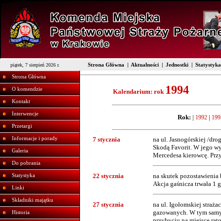
Strona Główna
|
Aktualności
|
Jednostki
|
Statystyka
piątek, 7 sierpień 2026 r.
Strona Główna
1994
O komendzie
Kalendarium: rok
Kontakt
Interwencje
Rok:
|
|
1992
199
Przetargi
Informacje i porady
7 stycznia
na ul. Jasnogórskiej /dr
Skodą Favorit. W jego wy
Galeria
Mercedesa kierowcę. Przy
Do pobrania
Statystyka
22 stycznia
na skutek pozostawienia 
Akcja gaśnicza trwała 1 go
Linki
Składniki majątku
27 stycznia
na ul. Igołomskiej straż
gazowanych. W tym samym
Historia
przybyciu na miejsce rat