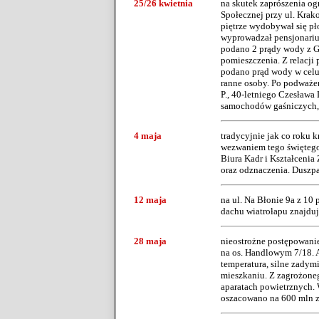
25/26 kwietnia
na skutek zaprószenia o
Społecznej przy ul. Krak
piętrze wydobywał się p
wyprowadzał pensjonariu
podano 2 prądy wody z GB
pomieszczenia. Z relacji
podano prąd wody w celu 
ranne osoby. Po podważen
P., 40-letniego Czesława 
samochodów gaśniczych, 2
4 maja
tradycyjnie jak co roku k
wezwaniem tego świętego 
Biura Kadr i Kształcenia
oraz odznaczenia. Duszp
12 maja
na ul. Na Błonie 9a z 10 
dachu wiatrołapu znajduj
28 maja
nieostrożne postępowanie
na os. Handlowym 7/18. 
temperatura, silne zadym
mieszkaniu. Z zagrożone
aparatach powietrznych. 
oszacowano na 600 mln z