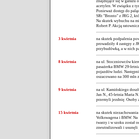
znajdujące się w garażu o
acetylen. W związku z t
Ponieważ dostęp do paląc
SRt "Bronto" z JRG 2, kt
Na skutek wybuchu na miej
Robert P. Akcją ratowni
3 kwietnia
na skutek podpalenia pow
prowadziły 4 zastępy z J
przybudówką, a w nich pas
8 kwietnia
na ul. Stoczniowców kie
pasażerka BMW 29-letnia
pojazdów ludzi. Następni
oszacowano na 300 mln z
9 kwietnia
na ul. Kamińskiego doszł
Jan N., 45-letnia Maria N
przemyli jezdnię. Osoby z
15 kwietnia
na skutek niezachowania 
Volkswagena i BMW. Na mi
twarzy i w szoku został 
zneutralizowali i usunęli