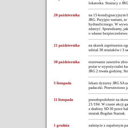
lokatorka. Strażacy z JRG
20 października
na 15-kondygnacyjnym b
JRG. Przyjęto wariant, ż
hydraulicznego. W wywia
zdarzyć. Sprawdzamy, jak
o własne bezpieczeństwo.
21 października
na skutek zaprószenia ogn
udział 38 strażaków i 3 
30 października
rozerwanie zaworów zbiorn
pożar w wypożyczalni ka
JRG 2 trwała godzinę. St
5 listopada
lekarz dyżurny JRG SA udz
padaczki. Przewieziono j
11 listopada
prawdopodobnie na skutek 
21/194. W czasie akcji g
z drabiny SD 30 przez ba
strażak Bogdan Starzak.
1 grudnia
zaśnięcie z zapalonym pa