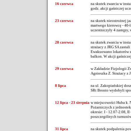
16 czerwca
na skutek zwarcia w insta
godz. akcji gaśniczej ucz
23 czerwca
na skutek nieostrożnej j
martwego kierowcę - 40-le
uczestniczyły 4 zastępy, 
28 czerwca
na skutek zwarcia w inst
strażacy z JRG SA zastali
Ewakuowano lokatorów z w
balkon. W akcji gaśnicze
29 czerwca
w Zakładzie Fizjologii Z
Agnieszka Z. Strażacy z 
8 lipca
na ul. Zakopiańskiej dos
SRt Bronto wydobyli spod
12 lipca - 23 sierpnia
w miejscowości Huba k.
Pożarniczych z jednostek
okresie: I - 12.07-2.08, 
poszczególnych turnusów b
31 lipca
na skutek podpalenia pow