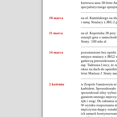
kierowca auta 38-letni An
specjalistycznego sprzęt
10 marca
na ul. Kamińskiego na sł
i ramą. Strażacy z JRG 2 
11 marca
na ul. Kopernika 38 przy
usunęli gruz z samochod
Straty: 100 mln zł.
14 marca
pozostawione bez opieki 
miejsce strażacy z JRG2 
gaśniczą przeszukiwano m
asp. Tadeusza Lincy, że 
okno na dach do sąsiedni
letni Mariusz J. Straty m
2 kwietnia
w Zespole Garażowym nr 3 
karbidem. Spowodowało t
spowodował silny wybuch
garażem rannego mężczyz
ręki i nogi. Do zabrania
W wyniku rozpoznania stw
mężczyzna dający oznaki 
ich ramach kontynuowano 