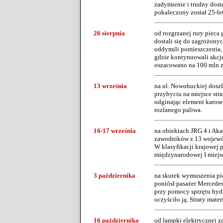
zadymienie i trudny dostę
pokaleczony został 25-le
26 sierpnia
od rozgrzanej rury pieca 
dostali się do zagrożony
oddymili pomieszczenia, 
gdzie kontynuowali akcję
oszacowano na 100 mln z
13 września
na ul. Nowohuckiej doszł
przybyciu na miejsce str
odginając element karose
rozlanego paliwa.
16-17 września
na obiektach JRG 4 i Ak
zawodników z 13 wojewódz
W klasyfikacji krajowej 
międzynarodowej I miejsce
3 października
na skutek wymuszenia pie
poniósł pasażer Mercedesa
przy pomocy sprzętu hyd
oczyściło ją. Straty mate
16 października
od lampki elektrycznej za