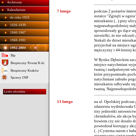
Archiwum
Kalendarium
7 lutego
podczas 2 pożarów śmierć 
notatce "Zginęli w ogniu
do roku 1925
mieszkaniu (...) przy uli
1926-1939
najprawdopodobniej stały
spowodowały go tlące się
1940-1967
niewielki, że nie odczul
Stukali do drzwi mieszkan
1968-1991
przyjechał na miejsce ug
1992-2004
mężczyzny i 44-letniej k
Bip
W Rynku Dębnickim zaczęł
Bezpieczny Powiat K-ki
miejsce natychmiast wyje
twarzą i nadpalonymi wło
Bezpieczny Kraków
które przypominało pocho
Sprawy OSP
natychmiast zabrało pogot
mieszkaniu odbywało się 
twarzą. Najprawdopodobni
Liczba odwiedzin :
13 lutego
na ul. Opolskiej podczas
zdarzenia wydrukowała Ga
trzy jednostki ratownictw
chemikaliów, ale akcja b
bowiem czy nie doszło d
powiedział kierujący akc
(...) Cysterna razem z ł
gigantyczny ciężar trzeb