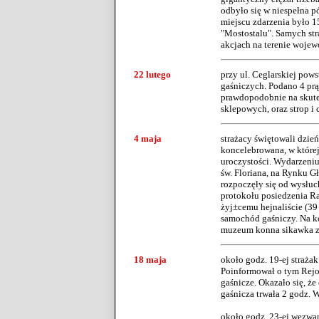
odbyło się w niespełna pó
miejscu zdarzenia było 1
"Mostostalu". Samych str
akcjach na terenie woje
22 lutego
przy ul. Ceglarskiej pow
gaśniczych. Podano 4 prą
prawdopodobnie na skute
sklepowych, oraz strop i 
4 maja
strażacy świętowali dzie
koncelebrowana, w której
uroczystości. Wydarzeniu
św. Floriana, na Rynku G
rozpoczęły się od wysłuc
protokołu posiedzenia Ra
żyj±cemu hejnaliście (39
samochód gaśniczy. Na k
muzeum konna sikawka z
18 maja
około godz. 19-ej straż
Poinformował o tym Rejo
gaśnicze. Okazało się, ż
gaśnicza trwała 2 godz. W
około godz. 23-ej wezwano