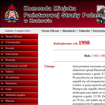
Strona Główna
|
Aktualności
|
Jednostki
|
Statystyka
niedziela, 9 sierpień 2026 r.
Strona Główna
1998
O komendzie
Kalendarium: rok
Kontakt
Interwencje
Rok:
|
|
1992
199
Przetargi
Informacje i porady
3 lutego
straż pożarna wezwana zo
zdarzenia opisał Dziennik
Galeria
zaalarmowany o godz. 6.32
Po przybyciu na miejsce 
Do pobrania
zapalił się od niesprawn
Statystyka
Ludzie w porę opuścili p
Płonąca jak zapałki drew
Linki
niebezpieczna także ze w
Składniki majątku
dopiero o godz. 13.56. Z
na 70 tys., ale udało się
Historia
uczestniczyło 8 samochod