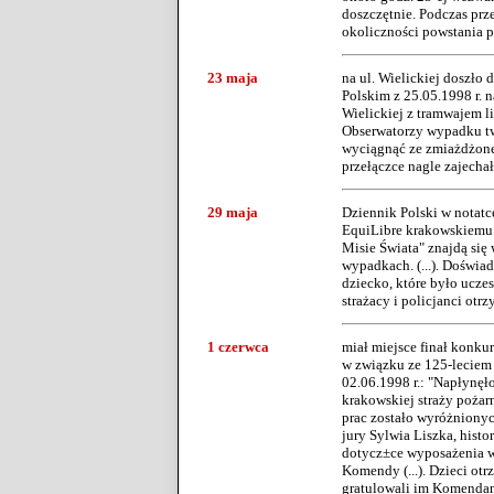
doszczętnie. Podczas prz
okoliczności powstania po
23 maja
na ul. Wielickiej doszło
Polskim z 25.05.1998 r. n
Wielickiej z tramwajem l
Obserwatorzy wypadku twi
wyciągnąć ze zmiażdżoneg
przełączce nagle zajecha
29 maja
Dziennik Polski w notatc
EquiLibre krakowskiemu 
Misie Świata" znajdą si
wypadkach. (...). Doświad
dziecko, które było uczes
strażacy i policjanci otr
1 czerwca
miał miejsce finał konk
w związku ze 125-leciem 
02.06.1998 r.: "Napłynę
krakowskiej straży pożarn
prac zostało wyróżnionyc
jury Sylwia Liszka, histo
dotycz±ce wyposażenia w 
Komendy (...). Dzieci ot
gratulowali im Komendan