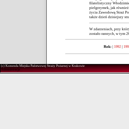
filatelistyczny Włodzimie
pielgrzymek, jak również
życia Zawodową Straż Poż
także dzień dzisiejszy straż
W zdarzeniach, przy który
zostało rannych, w tym 2
Rok:
|
|
1992
199
(c) Komenda Miejska Państwowej Straży Pożarnej w Krakowie
Administracja