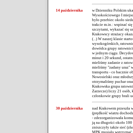
14 października
w Dzienniku Polskim uka
Wysokościowego I miejsc
było przebiec około sied
trakcie m.in.: wspinać s
szczytami, wykazać się u
Krakowscy strażacy okazal
(...) W naszej klasie sta
wysokogórskich, ratownic
dowódca grupy ratownict
w jednym ciągu. Decydow
minut i 20 sekund, ostatn
mieliśmy zadanie z rato
mieliśmy "zadany uraz" w
transportu - co bacznie o
Nowosielski oraz młodszy 
otrzymaliśmy puchar oraz
Krakowska grupa ratownic
Zarzecze) liczy 21 osób,
członkowie grupy brali u
30 października
nad Krakowem przeszła wi
(prędkość wiatru dochodz
- zdezorganizowała komun
ją na długości około 100
zniszczyły także sieć (zła
MPK musiało wstrzymać t