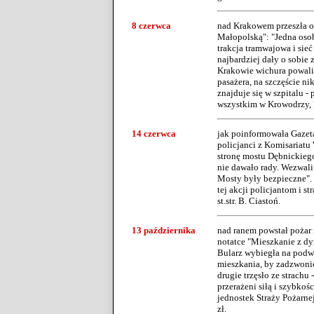
8 czerwca
nad Krakowem przeszła og
Małopolską": "Jedna osob
trakcja tramwajowa i sie
najbardziej dały o sobie
Krakowie wichura powalił
pasażera, na szczęście n
znajduje się w szpitalu 
wszystkim w Krowodrzy, 
14 czerwca
jak poinformowała Gazeta
policjanci z Komisariatu
stronę mostu Dębnickiego
nie dawało rady. Wezwali
Mosty były bezpieczne". 
tej akcji policjantom i s
st.str. B. Ciastoń.
13 października
nad ranem powstał pożar 
notatce "Mieszkanie z dy
Bularz wybiegła na podw
mieszkania, by zadzwonić 
drugie trzęsło ze strachu
przerażeni siłą i szybkoś
jednostek Straży Pożarnej
zł.