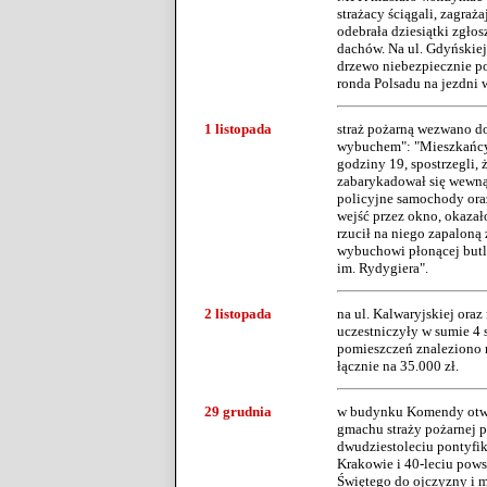
strażacy ściągali, zagra
odebrała dziesiątki zgło
dachów. Na ul. Gdyńskiej
drzewo niebezpiecznie po
ronda Polsadu na jezdni 
1 listopada
straż pożarną wezwano do 
wybuchem": "Mieszkańcy 
godziny 19, spostrzegli, 
zabarykadował się wewnąt
policyjne samochody oraz
wejść przez okno, okazało
rzucił na niego zapaloną 
wybuchowi płonącej butli.
im. Rydygiera".
2 listopada
na ul. Kalwaryjskiej ora
uczestniczyły w sumie 4
pomieszczeń znaleziono m
łącznie na 35.000 zł.
29 grudnia
w budynku Komendy otwart
gmachu straży pożarnej p
dwudziestoleciu pontyfik
Krakowie i 40-leciu pows
Świętego do ojczyzny i m